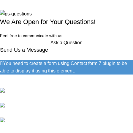
We Are Open for Your Questions!
Feel free to communicate with us
Ask a Question
Send Us a Message
You need to create a form using Contact form 7 plugin to be
able to display it using this element.
Contact Information
1060 Cudahy Pl, San Diego
(686) 492-1041
info@google.com