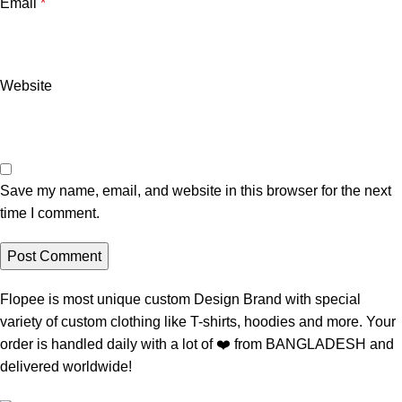
Email
*
Website
Save my name, email, and website in this browser for the next
time I comment.
Flopee is most unique custom Design Brand with special
variety of custom clothing like T-shirts, hoodies and more. Your
order is handled daily with a lot of ❤️️ from BANGLADESH and
delivered worldwide!