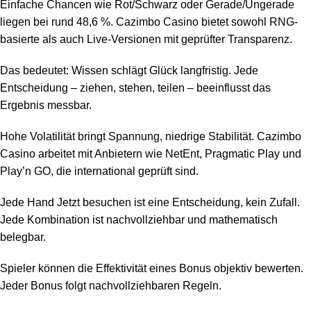
Einfache Chancen wie Rot/Schwarz oder Gerade/Ungerade
liegen bei rund 48,6 %. Cazimbo Casino bietet sowohl RNG-
basierte als auch Live-Versionen mit geprüfter Transparenz.
Das bedeutet: Wissen schlägt Glück langfristig. Jede
Entscheidung – ziehen, stehen, teilen – beeinflusst das
Ergebnis messbar.
Hohe Volatilität bringt Spannung, niedrige Stabilität. Cazimbo
Casino arbeitet mit Anbietern wie NetEnt, Pragmatic Play und
Play’n GO, die international geprüft sind.
Jede Hand
Jetzt besuchen
ist eine Entscheidung, kein Zufall.
Jede Kombination ist nachvollziehbar und mathematisch
belegbar.
Spieler können die Effektivität eines Bonus objektiv bewerten.
Jeder Bonus folgt nachvollziehbaren Regeln.