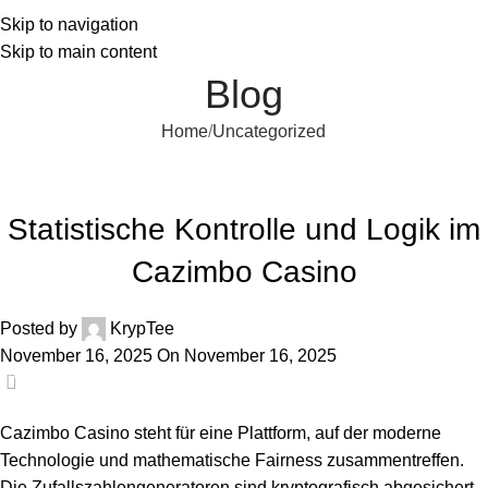
Skip to navigation
Skip to main content
Blog
Home
Uncategorized
UNCATEGORIZED
Statistische Kontrolle und Logik im
Cazimbo Casino
Posted by
KrypTee
November 16, 2025
On November 16, 2025
0
Cazimbo Casino steht für eine Plattform, auf der moderne
Technologie und mathematische Fairness zusammentreffen.
Die Zufallszahlengeneratoren sind kryptografisch abgesichert