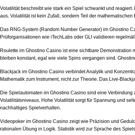
Volatilität beschreibt wie stark ein Spiel schwankt und reagiert.
aus. Volatilität ist kein Zufall, sondern Teil der mathematische
Das RNG-System (Random Number Generator) im Ghostino Casino 
Prüforganisationen wie iTechLabs oder GLI validieren regelmä
Roulette im Ghostino Casino ist eine sichtbare Demonstration
bleiben konstant, egal wie viele Spins vergangen sind. Ghostin
Blackjack im Ghostino Casino verbindet Analytik und Konzentration
Mathematik zum Instrument, nicht zur Theorie. Das Live-Blackj
Die Spielautomaten im Ghostino Casino sind eine Verbindung a
Volatilitätsniveaus. Hohe Volatilität sorgt für Spannung und s
nachhaltiges Spielverhalten.
Videopoker im Ghostino Casino zeigt wie Präzision und Geduld
rationalen Übung in Logik. Statistik wird zur Sprache des Spiels