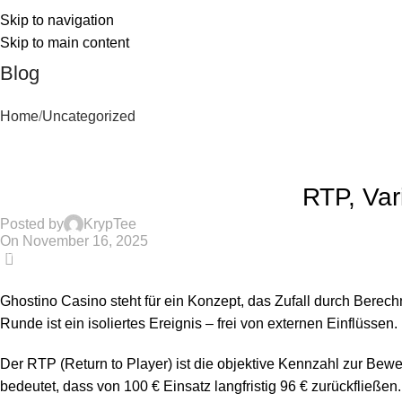
Home
Sh
Skip to navigation
Skip to main content
Blog
Home
Uncategorized
RTP, Var
Posted by
KrypTee
On November 16, 2025
0
Ghostino Casino steht für ein Konzept, das Zufall durch Berech
Runde ist ein isoliertes Ereignis – frei von externen Einflüsse
Der RTP (Return to Player) ist die objektive Kennzahl zur Bewe
bedeutet, dass von 100 € Einsatz langfristig 96 € zurückfließen.