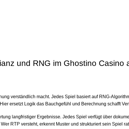
op All
Edition
Products By Type
Girls Collection
UNCATEGORIZED
ianz und RNG im Ghostino Casino a
nung verständlich macht. Jedes Spiel basiert auf RNG-Algorithme
n. Hier ersetzt Logik das Bauchgefühl und Berechnung schafft Ver
rtung langfristiger Ergebnisse. Jedes Spiel verfügt über dokum
 Wer RTP versteht, erkennt Muster und strukturiert sein Spiel rat