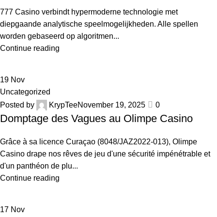
777 Casino verbindt hypermoderne technologie met
diepgaande analytische speelmogelijkheden. Alle spellen
worden gebaseerd op algoritmen...
Continue reading
19
Nov
Uncategorized
Posted by
KrypTee
November 19, 2025
0
Domptage des Vagues au Olimpe Casino
Grâce à sa licence Curaçao (8048/JAZ2022-013), Olimpe
Casino drape nos rêves de jeu d'une sécurité impénétrable et
d'un panthéon de plu...
Continue reading
17
Nov