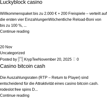
Luckyblock casino
Willkommenspaket bis zu 2.000 € + 200 Freispiele – verteilt auf
die ersten vier EinzahlungenWöchentliche Reload-Boni von
bis zu 100 %, ...
Continue reading
20
Nov
Uncategorized
Posted by
KrypTee
November 20, 2025
0
Casino bitcoin cash
Die Auszahlungsraten (RTP – Return to Player) sind
entscheidend für die Attraktivität eines casino bitcoin cash.
rodeslot free spins D...
Continue reading