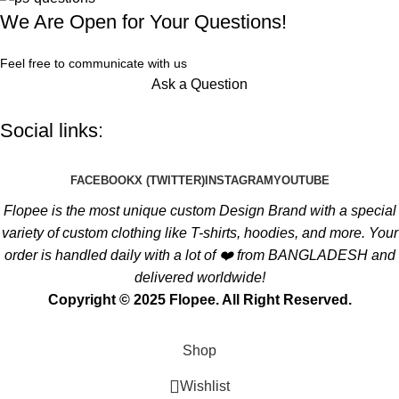
We Are Open for Your Questions!
Feel free to communicate with us
Ask a Question
Social links:
FACEBOOK
X (TWITTER)
INSTAGRAM
YOUTUBE
Flopee is the most unique custom Design Brand with a special
variety of custom clothing like T-shirts, hoodies, and more. Your
order is handled daily with a lot of ❤️️ from BANGLADESH and
delivered worldwide!
Copyright © 2025 Flopee. All Right Reserved.
Shop
Wishlist