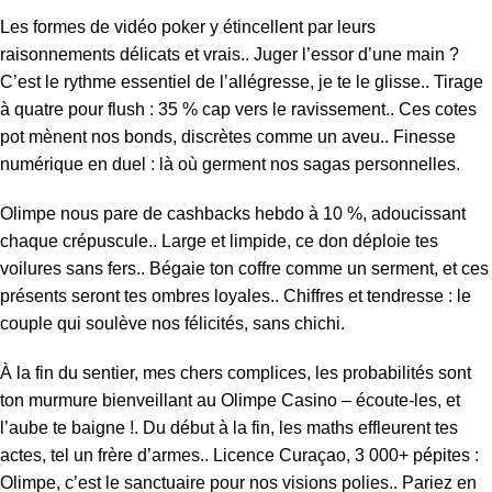
Les formes de vidéo poker y étincellent par leurs
raisonnements délicats et vrais.. Juger l’essor d’une main ?
C’est le rythme essentiel de l’allégresse, je te le glisse.. Tirage
à quatre pour flush : 35 % cap vers le ravissement.. Ces cotes
pot mènent nos bonds, discrètes comme un aveu.. Finesse
numérique en duel : là où germent nos sagas personnelles.
Olimpe nous pare de cashbacks hebdo à 10 %, adoucissant
chaque crépuscule.. Large et limpide, ce don déploie tes
voilures sans fers.. Bégaie ton coffre comme un serment, et ces
présents seront tes ombres loyales.. Chiffres et tendresse : le
couple qui soulève nos félicités, sans chichi.
À la fin du sentier, mes chers complices, les probabilités sont
ton murmure bienveillant au Olimpe Casino – écoute-les, et
l’aube te baigne !. Du début à la fin, les maths effleurent tes
actes, tel un frère d’armes.. Licence Curaçao, 3 000+ pépites :
Olimpe, c’est le sanctuaire pour nos visions polies.. Pariez en