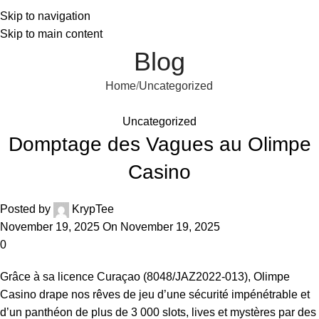
Skip to navigation
Skip to main content
Blog
Home
Uncategorized
Uncategorized
Domptage des Vagues au Olimpe
Casino
Posted by
KrypTee
November 19, 2025
On November 19, 2025
0
Grâce à sa licence Curaçao (8048/JAZ2022-013), Olimpe
Casino drape nos rêves de jeu d’une sécurité impénétrable et
d’un panthéon de plus de 3 000 slots, lives et mystères par des